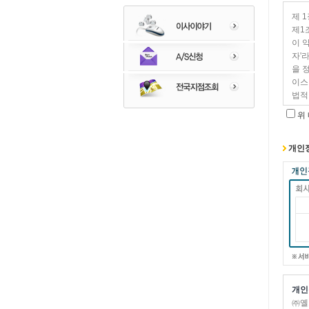
제 1
제1
이 
자'
을 
이스
법적
제 2
위
① 
가 
풀어
개인
② 
장이
를 
인도
③ 
자가
④ 
해당
제3
개인
① 
㈜옐
② 