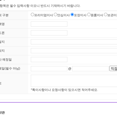
 항목은 필수 입력사항 이오니 반드시 기재하시기 바랍니다.
적 구분
프리미엄이사
안심이사
포장이사
원룸이사
보관이
객명
드폰
발지
착지
사 예정일
메일(필수 아님)
@
모
*특이사항이나 요청사항이 있으시면 적어주세요.
약관