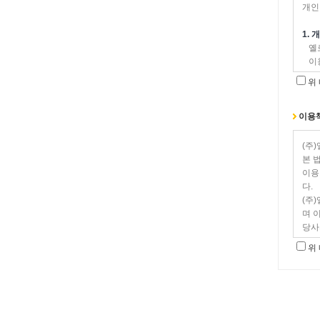
개인
타당
1.
제2
옐로
이용
제1
1)
사업
위
서비
1.
2)
2.
민원
이용책
3.
3)
4.
물품
5.
(주
개인
6.
본 
4)
7.
이용
신규
다.
또는
제2
(주
5) 
① 
며 
고객
에게
당사
계약
당사
위
2.
1. 
또한
옐로
2.
이 
-개인
② 
여 
-개
에게
법적
접속
1.
(주
-수