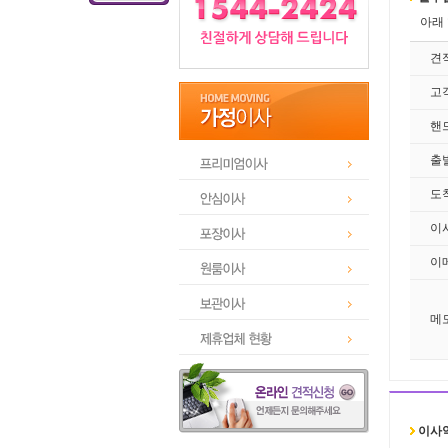
아래
견
고
핸
출
도
이
이
메
이사